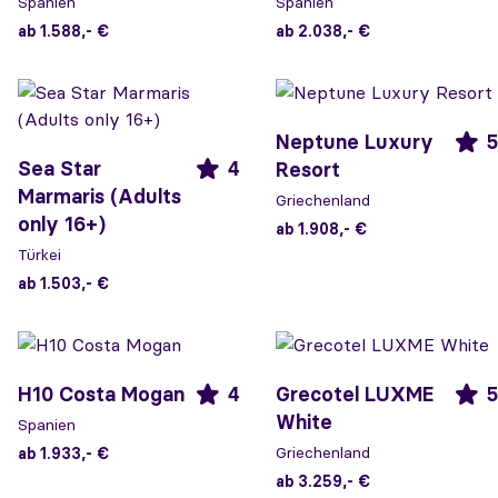
Spanien
Spanien
ab 1.588,- €
ab 2.038,- €
Neptune Luxury
5
Sea Star
4
Resort
Marmaris (Adults
Griechenland
only 16+)
ab 1.908,- €
Türkei
ab 1.503,- €
H10 Costa Mogan
4
Grecotel LUXME
5
White
Spanien
Griechenland
ab 1.933,- €
ab 3.259,- €