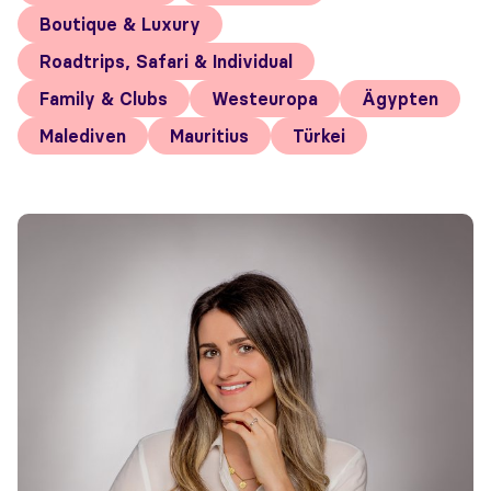
Boutique & Luxury
Roadtrips, Safari & Individual
Family & Clubs
Westeuropa
Ägypten
Malediven
Mauritius
Türkei