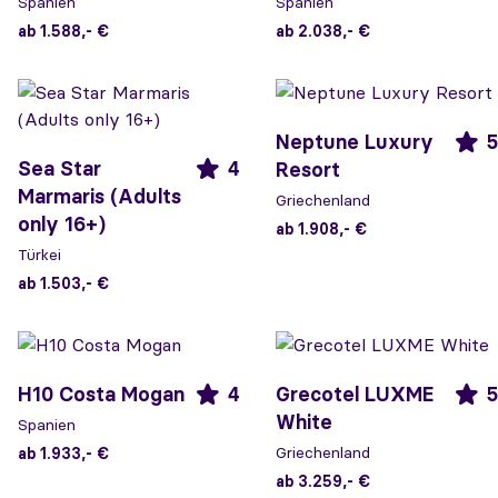
Spanien
Spanien
ab 1.588,- €
ab 2.038,- €
Neptune Luxury
5
Sea Star
4
Resort
Marmaris (Adults
Griechenland
only 16+)
ab 1.908,- €
Türkei
ab 1.503,- €
H10 Costa Mogan
4
Grecotel LUXME
5
White
Spanien
Griechenland
ab 1.933,- €
ab 3.259,- €