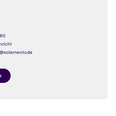
880
richt
@solamento.de
n