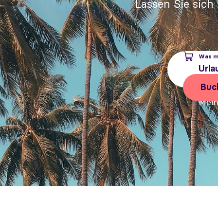
Lassen Sie sich
Was m
Urla
Buc
Mein