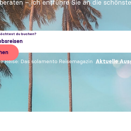
 beraten – ich entführe Sie an die schönste
öchtest du buchen?
ubsreisen
hen
e Reise
Das solamento Reisemagazin
Aktuelle Aus