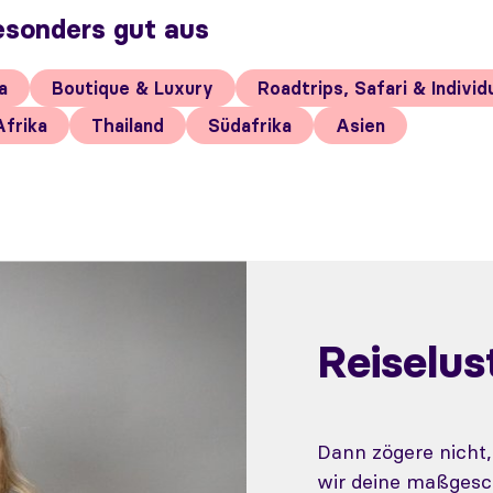
esonders gut aus
a
Boutique & Luxury
Roadtrips, Safari & Individ
Afrika
Thailand
Südafrika
Asien
Reiselu
Dann zögere nicht
wir deine maßgesc