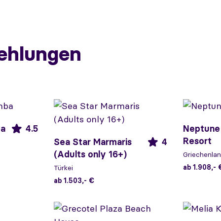
ehlungen
ba
4.5
Neptune
Resort
Sea Star Marmaris
4
(Adults only 16+)
Griechenla
ab 1.908,- 
Türkei
ab 1.503,- €