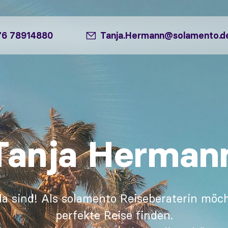
76 78914880
Tanja.Hermann@solamento.d
Tanja Herman
da sind! Als solamento Reiseberaterin möcht
perfekte Reise finden.