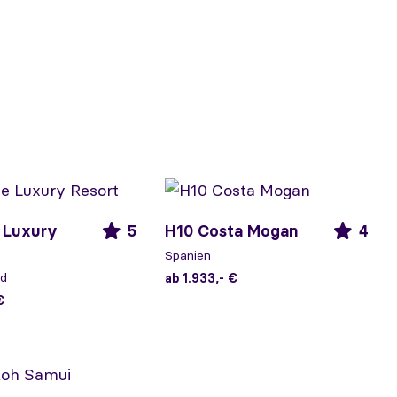
 Luxury
5
H10 Costa Mogan
4
Spanien
nd
ab 1.933,- €
€