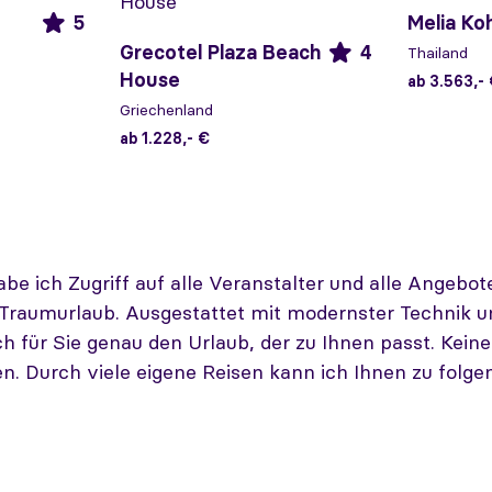
5
Melia Ko
Grecotel Plaza Beach
4
Thailand
House
ab 3.563,-
Griechenland
ab 1.228,- €
e ich Zugriff auf alle Veranstalter und alle Angebote,
raumurlaub. Ausgestattet mit modernster Technik u
ich für Sie genau den Urlaub, der zu Ihnen passt. Ke
en. Durch viele eigene Reisen kann ich Ihnen zu fol