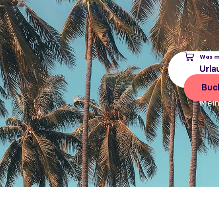
Was m
Urla
Buc
Mein