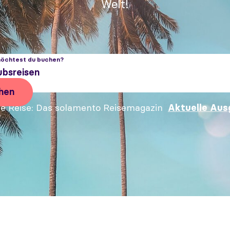
Welt!
öchtest du buchen?
ubsreisen
hen
e Reise
Das solamento Reisemagazin
Aktuelle Aus