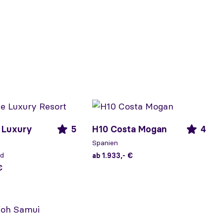
 Luxury
5
H10 Costa Mogan
4
Spanien
nd
ab 1.933,- €
€