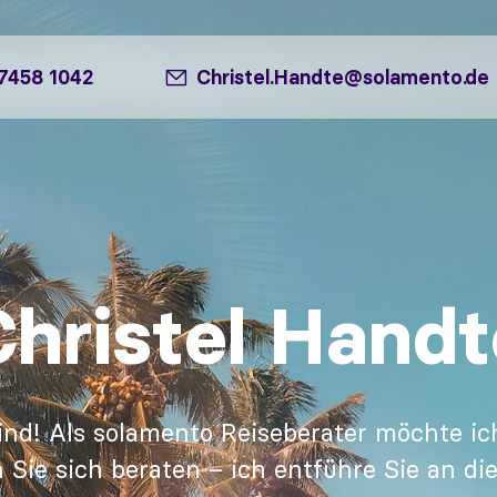
7458 1042
Christel.Handte@solamento.de
Christel Handt
ind! Als solamento Reiseberater möchte ich
n Sie sich beraten – ich entführe Sie an di