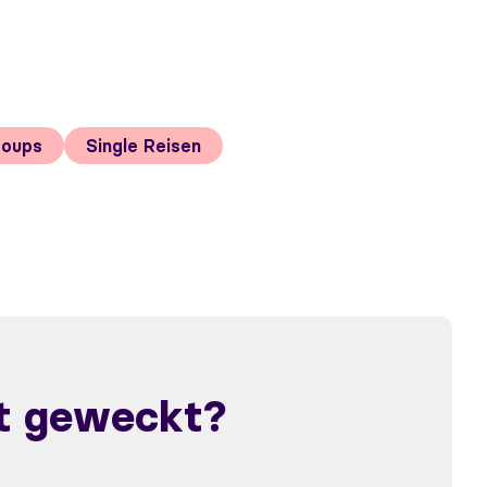
roups
Single Reisen
st geweckt?