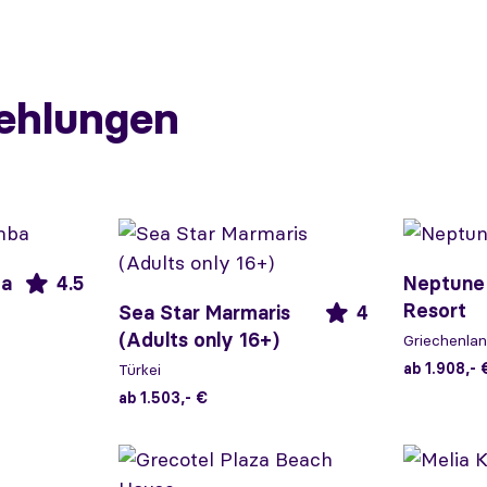
ehlungen
ba
4.5
Neptune
Resort
Sea Star Marmaris
4
(Adults only 16+)
Griechenla
ab 1.908,- 
Türkei
ab 1.503,- €