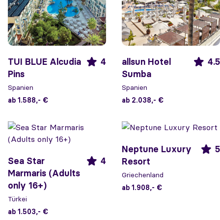
TUI BLUE Alcudia
4
allsun Hotel
4.5
Pins
Sumba
Spanien
Spanien
ab 1.588,- €
ab 2.038,- €
Neptune Luxury
5
Sea Star
4
Resort
Marmaris (Adults
Griechenland
only 16+)
ab 1.908,- €
Türkei
ab 1.503,- €