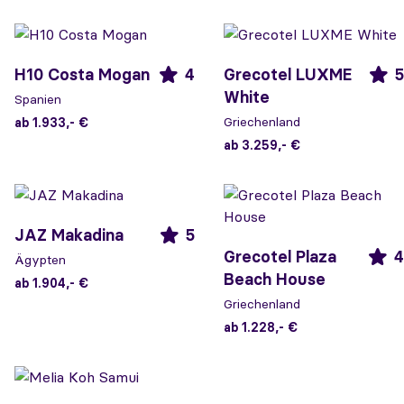
H10 Costa Mogan
4
Grecotel LUXME
5
White
Spanien
Griechenland
ab 1.933,- €
ab 3.259,- €
JAZ Makadina
5
Grecotel Plaza
4
Ägypten
Beach House
ab 1.904,- €
Griechenland
ab 1.228,- €