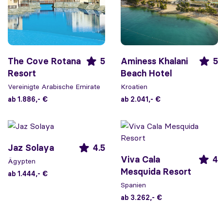
The Cove Rotana
5
Aminess Khalani
5
Resort
Beach Hotel
Vereinigte Arabische Emirate
Kroatien
ab 1.886,- €
ab 2.041,- €
Jaz Solaya
4.5
Viva Cala
4
Ägypten
Mesquida Resort
ab 1.444,- €
Spanien
ab 3.262,- €