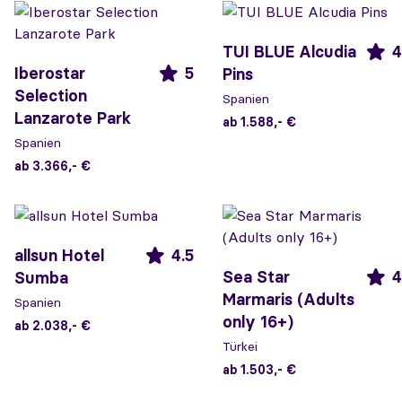
TUI BLUE Alcudia
4
Iberostar
5
Pins
Selection
Spanien
Lanzarote Park
ab 1.588,- €
Spanien
ab 3.366,- €
allsun Hotel
4.5
Sea Star
4
Sumba
Marmaris (Adults
Spanien
only 16+)
ab 2.038,- €
Türkei
ab 1.503,- €