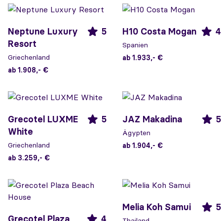
Neptune Luxury
5
H10 Costa Mogan
4
Resort
Spanien
Griechenland
ab 1.933,- €
ab 1.908,- €
Grecotel LUXME
5
JAZ Makadina
5
White
Ägypten
Griechenland
ab 1.904,- €
ab 3.259,- €
Melia Koh Samui
5
Grecotel Plaza
4
Thailand