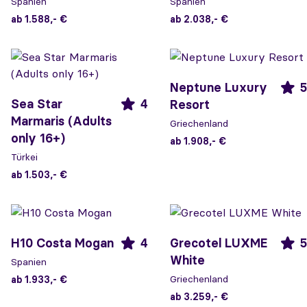
Spanien
Spanien
ab 1.588,- €
ab 2.038,- €
Neptune Luxury
5
Sea Star
4
Resort
Marmaris (Adults
Griechenland
only 16+)
ab 1.908,- €
Türkei
ab 1.503,- €
H10 Costa Mogan
4
Grecotel LUXME
5
White
Spanien
Griechenland
ab 1.933,- €
ab 3.259,- €