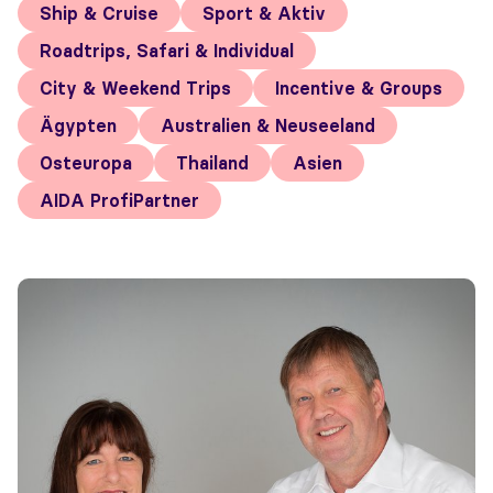
Ship & Cruise
Sport & Aktiv
Roadtrips, Safari & Individual
City & Weekend Trips
Incentive & Groups
Ägypten
Australien & Neuseeland
Osteuropa
Thailand
Asien
AIDA ProfiPartner