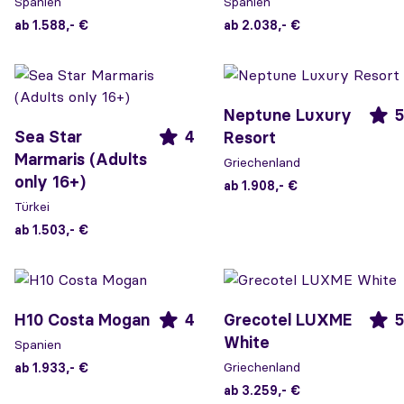
Spanien
Spanien
ab 1.588,- €
ab 2.038,- €
Neptune Luxury
5
Sea Star
4
Resort
Marmaris (Adults
Griechenland
only 16+)
ab 1.908,- €
Türkei
ab 1.503,- €
H10 Costa Mogan
4
Grecotel LUXME
5
White
Spanien
Griechenland
ab 1.933,- €
ab 3.259,- €