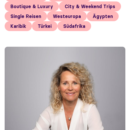
Boutique & Luxury
City & Weekend Trips
Single Reisen
Westeuropa
Ägypten
Karibik
Türkei
Südafrika