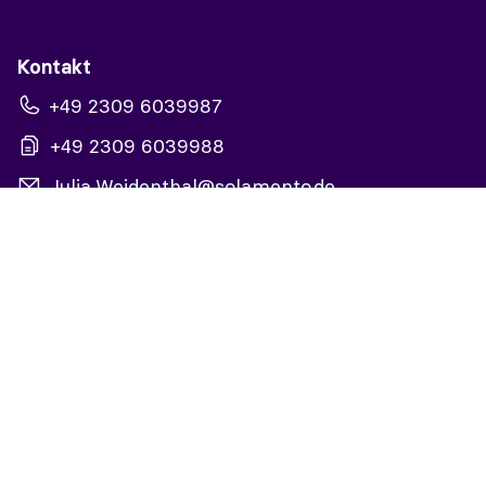
Kontakt
+49 2309 6039987
+49 2309 6039988
Julia.Weidenthal@solamento.de
Reise anfragen
Online buchen
Mehr Informationen zu mir
Homepage
Facebook
Instagram