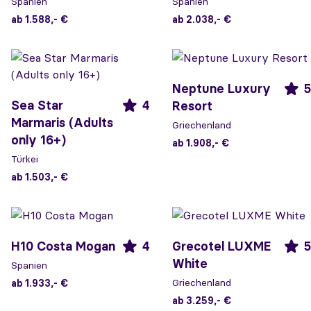
Spanien
Spanien
ab 1.588,- €
ab 2.038,- €
Neptune Luxury
5
Sea Star
4
Resort
Marmaris (Adults
Griechenland
only 16+)
ab 1.908,- €
Türkei
ab 1.503,- €
H10 Costa Mogan
4
Grecotel LUXME
5
White
Spanien
Griechenland
ab 1.933,- €
ab 3.259,- €