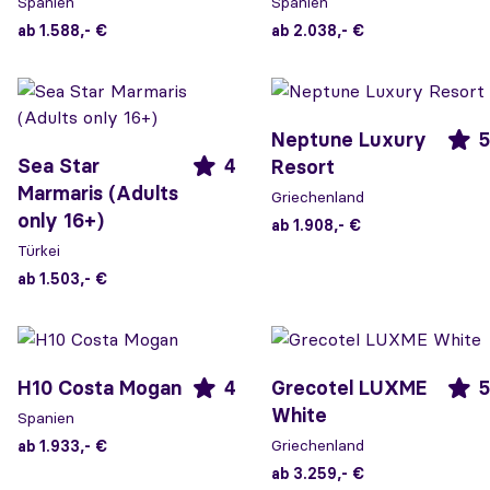
Spanien
Spanien
ab 1.588,- €
ab 2.038,- €
Neptune Luxury
5
Sea Star
4
Resort
Marmaris (Adults
Griechenland
only 16+)
ab 1.908,- €
Türkei
ab 1.503,- €
H10 Costa Mogan
4
Grecotel LUXME
5
White
Spanien
Griechenland
ab 1.933,- €
ab 3.259,- €