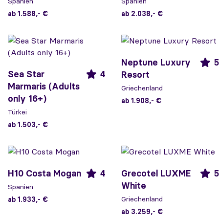
Spanien
Spanien
ab 1.588,- €
ab 2.038,- €
Neptune Luxury
5
Sea Star
4
Resort
Marmaris (Adults
Griechenland
only 16+)
ab 1.908,- €
Türkei
ab 1.503,- €
H10 Costa Mogan
4
Grecotel LUXME
5
White
Spanien
Griechenland
ab 1.933,- €
ab 3.259,- €