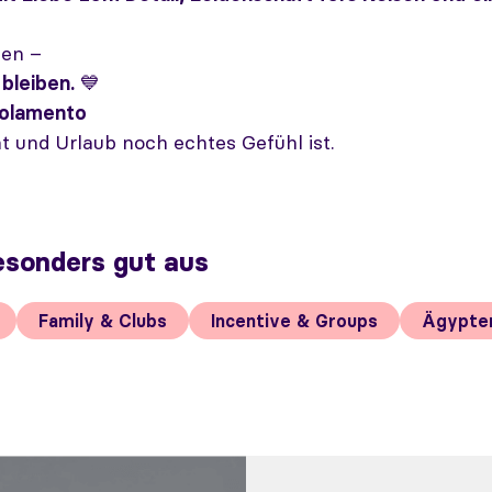
sen –
 bleiben.
💙
Solamento
t und Urlaub noch echtes Gefühl ist.
esonders gut aus
Family & Clubs
Incentive & Groups
Ägypte