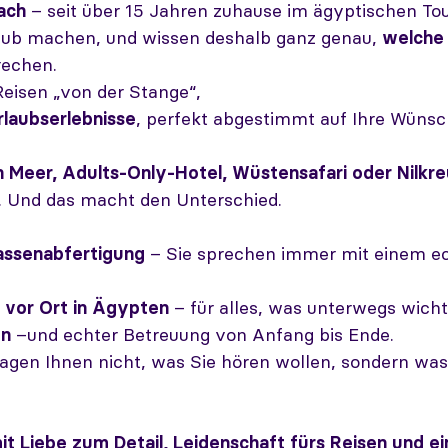
ach
– seit über 15 Jahren zuhause im ägyptischen To
laub machen, und wissen deshalb ganz genau,
welche 
rechen.
eisen „von der Stange“,
laubserlebnisse
, perfekt abgestimmt auf Ihre Wünsch
 Meer, Adults-Only-Hotel, Wüstensafari oder Nilkre
ch. Und das macht den Unterschied.
Massenabfertigung
– Sie sprechen immer mit einem e
 vor Ort in Ägypten
– für alles, was unterwegs wichti
en
–und echter Betreuung von Anfang bis Ende.
agen Ihnen nicht, was Sie hören wollen, sondern was 
it Liebe zum Detail, Leidenschaft fürs Reisen und e