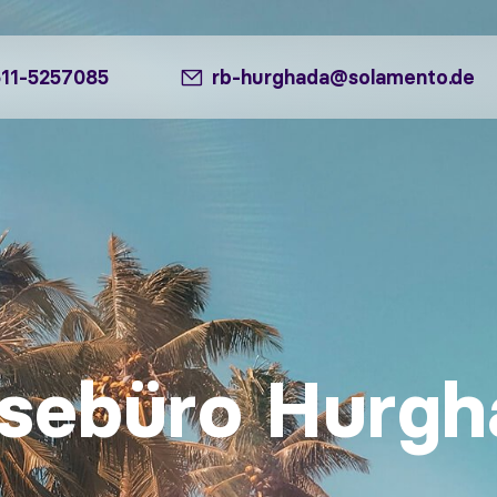
511-5257085
rb-hurghada@solamento.de
isebüro Hurgh