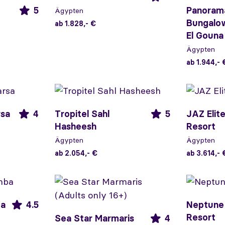
5
Panoram
Ägypten
Bungalo
ab 1.828,- €
El Gouna
Ägypten
ab 1.944,- 
rsa
4
Tropitel Sahl
5
JAZ Elit
Hasheesh
Resort
Ägypten
Ägypten
ab 2.054,- €
ab 3.614,- 
ba
4.5
Neptune
Resort
Sea Star Marmaris
4