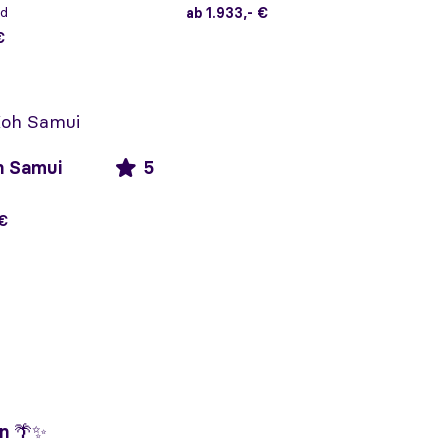
nd
ab 1.933,- €
€
h Samui
5
 €
n
🌴✨