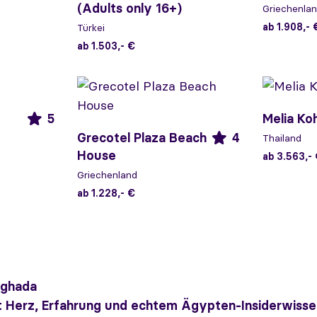
(Adults only 16+)
Griechenla
ab 1.908,- 
Türkei
ab 1.503,- €
5
Melia Ko
Grecotel Plaza Beach
4
Thailand
House
ab 3.563,-
Griechenland
ab 1.228,- €
rghada
it Herz, Erfahrung und echtem Ägypten-Insiderwisse