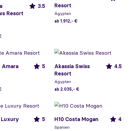
Resort
a
3.5
ws Resort
Ägypten
ab 1.912,- €
€
e Amara
5
Akassia Swiss
4.5
Resort
Ägypten
€
ab 2.035,- €
 Luxury
5
H10 Costa Mogan
4
Spanien