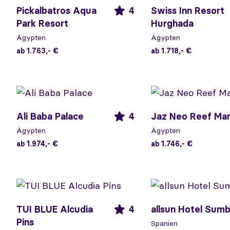
Pickalbatros Aqua
4
Swiss Inn Resort
Park Resort
Hurghada
Ägypten
Ägypten
ab 1.763,- €
ab 1.718,- €
Ali Baba Palace
4
Jaz Neo Reef Ma
Ägypten
Ägypten
ab 1.974,- €
ab 1.746,- €
TUI BLUE Alcudia
4
allsun Hotel Sum
Pins
Spanien