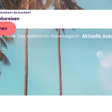
öchtest du buchen?
hen
e Reise
Das solamento Reisemagazin
Aktuelle Aus