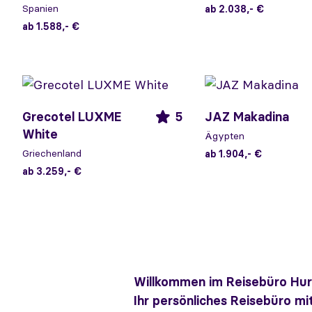
Spanien
ab 2.038,- €
ab 1.588,- €
Grecotel LUXME
5
JAZ Makadina
White
Ägypten
Griechenland
ab 1.904,- €
ab 3.259,- €
Willkommen im Reisebüro Hu
Ihr persönliches Reisebüro m