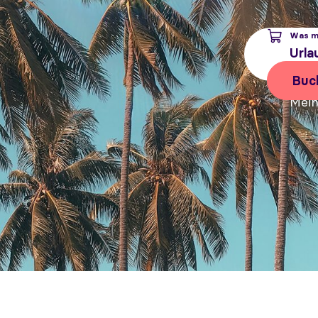
Was m
Buc
Mein