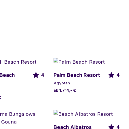
 Beach
4
Palm Beach Resort
4
Ägypten
ab 1.714,- €
€
Beach Albatros
4