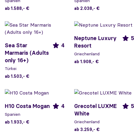
Spanien
Spanien
ab 1.588,- €
ab 2.038,- €
Neptune Luxury
5
Sea Star
4
Resort
Marmaris (Adults
Griechenland
only 16+)
ab 1.908,- €
Türkei
ab 1.503,- €
H10 Costa Mogan
4
Grecotel LUXME
5
White
Spanien
Griechenland
ab 1.933,- €
ab 3.259,- €