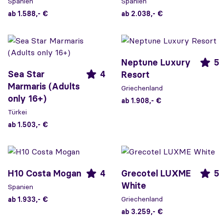
Spanien
Spanien
ab 1.588,- €
ab 2.038,- €
Neptune Luxury
5
Sea Star
4
Resort
Marmaris (Adults
Griechenland
only 16+)
ab 1.908,- €
Türkei
ab 1.503,- €
H10 Costa Mogan
4
Grecotel LUXME
5
White
Spanien
Griechenland
ab 1.933,- €
ab 3.259,- €