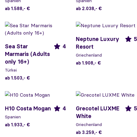
Spanien
Spanien
ab 1.588,- €
ab 2.038,- €
Neptune Luxury
5
Sea Star
4
Resort
Marmaris (Adults
Griechenland
only 16+)
ab 1.908,- €
Türkei
ab 1.503,- €
H10 Costa Mogan
4
Grecotel LUXME
5
White
Spanien
Griechenland
ab 1.933,- €
ab 3.259,- €