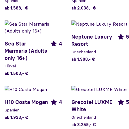
Spanien
Spanien
ab 1.588,- €
ab 2.038,- €
Neptune Luxury
5
Sea Star
4
Resort
Marmaris (Adults
Griechenland
only 16+)
ab 1.908,- €
Türkei
ab 1.503,- €
H10 Costa Mogan
4
Grecotel LUXME
5
White
Spanien
Griechenland
ab 1.933,- €
ab 3.259,- €