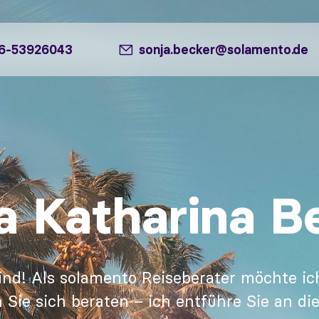
6-53926043
sonja.becker@solamento.de
a Katharina B
ind! Als solamento Reiseberater möchte ich
n Sie sich beraten – ich entführe Sie an di