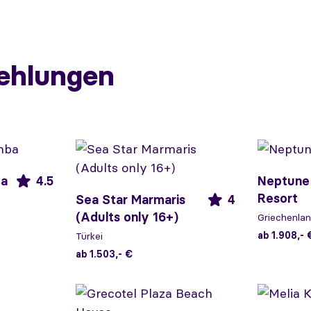
ehlungen
ba
4.5
Neptune
Resort
Sea Star Marmaris
4
(Adults only 16+)
Griechenla
ab 1.908,- 
Türkei
ab 1.503,- €