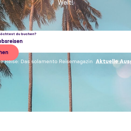
Welt!
öchtest du buchen?
hen
e Reise
Das solamento Reisemagazin
Aktuelle Aus