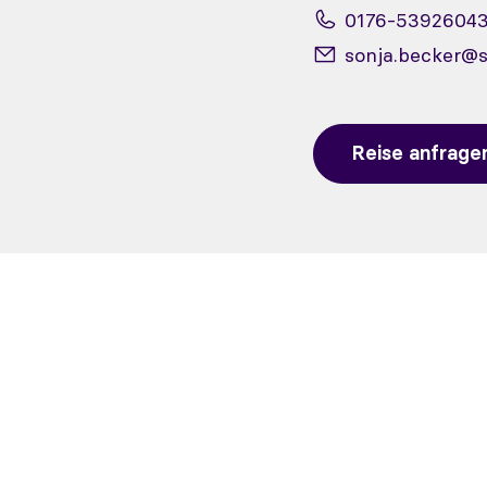
0176-5392604
sonja.becker@
Reise anfrage