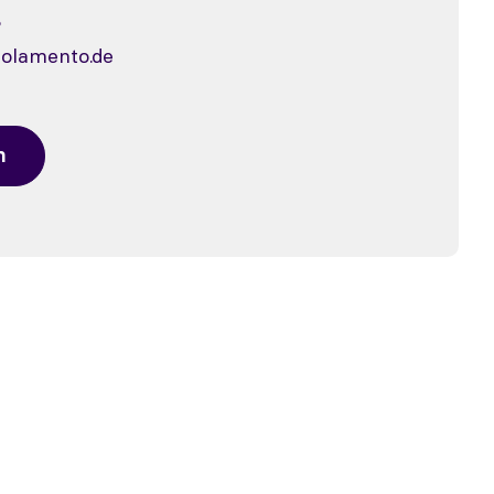
3
solamento.de
n