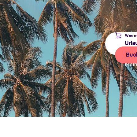
Was m
Buc
Mein