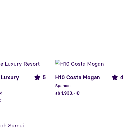
 Luxury
5
H10 Costa Mogan
4
Spanien
nd
ab 1.933,- €
€