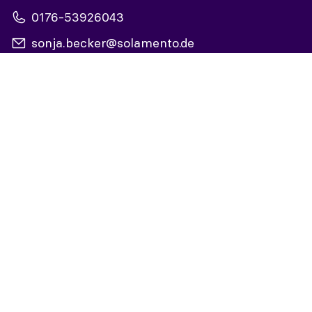
0176-53926043
sonja.becker@solamento.de
Reise anfragen
Online buchen
Mehr Informationen zu mir
Facebook
Instagram
YouTube
Rechtliches
Impressum